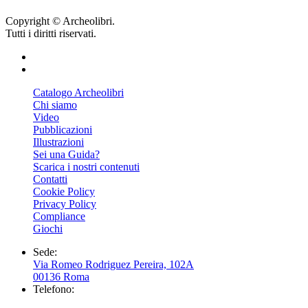
Copyright © Archeolibri.
Tutti i diritti riservati.
Catalogo Archeolibri
Chi siamo
Video
Pubblicazioni
Illustrazioni
Sei una Guida?
Scarica i nostri contenuti
Contatti
Cookie Policy
Privacy Policy
Compliance
Giochi
Sede:
Via Romeo Rodriguez Pereira, 102A
00136 Roma
Telefono: