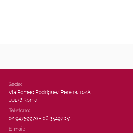
Sede:
Via Romeo Rodriguez Pereira, 102A
00136 Roma
Telefono:
02 94759970 - 06 35497051
E-mail: