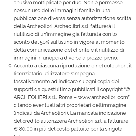
abusivo moltiplicato per due. Non è permesso
nessun uso delle immagini fornite in una
pubblicazione diversa senza autorizzazione scritta
della Archeolibri. Archeolibri s.r.l. fatturerà il
riutilizzo di un’immagine già fatturata con lo
sconto del 50% sul listino in vigore al momento
della comunicazione del cliente e il riutilizzo di
immagini in un’opera diversa a prezzo pieno.
Accanto a ciascuna riproduzione o nel colophon, il
licenziatario utilizzatore s’impegna
tassativamente ad indicare su ogni copia dei
supporti da quest’ultimo pubblicati il copyright “©
ARCHEOLIBRI s.r.l., Roma – www.archeolibri.com”
citando eventuali altri proprietari dell’immagine
(indicati da Archeolibri). La mancata indicazione
del credito autorizzerà Archeolibri s.r.l. a fatturare
€ 80,00 in più del costo pattuito per la singola