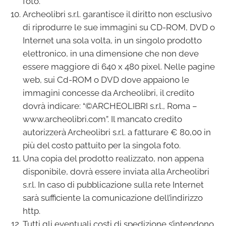
foto.
Archeolibri s.r.l. garantisce il diritto non esclusivo
di riprodurre le sue immagini su CD-ROM, DVD o
Internet una sola volta, in un singolo prodotto
elettronico, in una dimensione che non deve
essere maggiore di 640 x 480 pixel. Nelle pagine
web, sui Cd-ROM o DVD dove appaiono le
immagini concesse da Archeolibri, il credito
dovrà indicare: “©ARCHEOLIBRI s.r.l., Roma –
www.archeolibri.com”. Il mancato credito
autorizzerà Archeolibri s.r.l. a fatturare € 80,00 in
più del costo pattuito per la singola foto.
Una copia del prodotto realizzato, non appena
disponibile, dovrà essere inviata alla Archeolibri
s.r.l. In caso di pubblicazione sulla rete Internet
sarà sufficiente la comunicazione dell’indirizzo
http.
Tutti gli eventuali costi di spedizione s’intendono